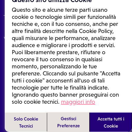
Questo sito e alcune terze parti usano
cookie o tecnologie simili per funzionalità
tecniche e, con il tuo consenso, anche per
Le informazioni proposte in questo sito non sono un consulto medico.
altre finalità descritte nella Cookie Policy,
In nessun caso, queste informazioni sostituiscono un consulto, una
quali misurare le performance, analizzare
visita o una diagnosi formulata dal medico. Non si devono considerare
le informazioni disponibili come suggerimenti per la formulazione di
audience e migliorare i prodotti e servizi.
una diagnosi, la determinazione di un trattamento o l'assunzione o
Puoi liberamente prestare, rifiutare o
sospensione di un farmaco senza prima consultare un medico di
medicina generale o uno specialista.
revocare il tuo consenso in qualsiasi
momento, personalizzando le tue
Condizioni di utilizzo
|
Privacy Policy
|
Gestione cookie
preferenze. Cliccando sul pulsante "Accetta
Ⓒ 2026 | Tutti i diritti riservati.
tutti i cookie" acconsenti all'uso di tali
tecnologie per tutte le finalità indicate.
Ignorando questo banner proseguirai con
solo cookie tecnici.
maggiori info
Gestisci
Solo Cookie
Accetta tutti i
Preferenze
Tecnici
Cookie