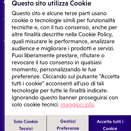
About
Questo sito utilizza Cookie
Questo sito e alcune terze parti usano
cookie o tecnologie simili per funzionalità
tecniche e, con il tuo consenso, anche per
Le informazioni proposte in questo sito non sono un consulto medico.
altre finalità descritte nella Cookie Policy,
In nessun caso, queste informazioni sostituiscono un consulto, una
quali misurare le performance, analizzare
visita o una diagnosi formulata dal medico. Non si devono considerare
le informazioni disponibili come suggerimenti per la formulazione di
audience e migliorare i prodotti e servizi.
una diagnosi, la determinazione di un trattamento o l'assunzione o
Puoi liberamente prestare, rifiutare o
sospensione di un farmaco senza prima consultare un medico di
medicina generale o uno specialista.
revocare il tuo consenso in qualsiasi
momento, personalizzando le tue
Condizioni di utilizzo
|
Privacy Policy
|
Gestione cookie
Ⓒ 2025 | Tutti i diritti riservati.
preferenze. Cliccando sul pulsante "Accetta
tutti i cookie" acconsenti all'uso di tali
tecnologie per tutte le finalità indicate.
Ignorando questo banner proseguirai con
solo cookie tecnici.
maggiori info
Gestisci
Solo Cookie
Accetta tutti i
Preferenze
Tecnici
Cookie