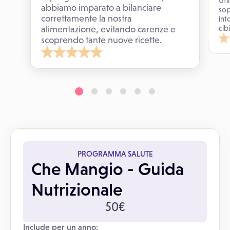
Uti
abbiamo imparato a bilanciare
sop
correttamente la nostra
int
cib
alimentazione, evitando carenze e
scoprendo tante nuove ricette.
PROGRAMMA SALUTE
Che Mangio - Guida
Nutrizionale
50€
Include per un anno: