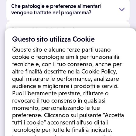
Che patologie e preferenze alimentari
vengono trattate nel programma?
C'è una videovisita inclusa?
Questo sito utilizza Cookie
Quanto dura il programma?
Questo sito e alcune terze parti usano
cookie o tecnologie simili per funzionalità
tecniche e, con il tuo consenso, anche per
Posso accedere al programma solo da
altre finalità descritte nella Cookie Policy,
smartphone?
quali misurare le performance, analizzare
audience e migliorare i prodotti e servizi.
Come posso annullare l'iscrizione al
Puoi liberamente prestare, rifiutare o
programma?
revocare il tuo consenso in qualsiasi
momento, personalizzando le tue
Il programma è stato validato da un medico?
preferenze. Cliccando sul pulsante "Accetta
tutti i cookie" acconsenti all'uso di tali
tecnologie per tutte le finalità indicate.
Cessazione e uso improprio del programma