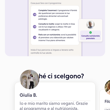
Perché ci scelgono?
Giulia B.
Fi
Io e mio marito siamo vegani. Grazie
al programma e al nutrizionista,