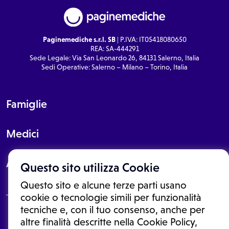
Paginemediche s.r.l. SB
| P.IVA: IT05418080650
REA: SA-444291
Sede Legale: Via San Leonardo 26, 84131 Salerno, Italia
Sedi Operative: Salerno – Milano – Torino, Italia
Famiglie
Medici
About
Questo sito utilizza Cookie
Questo sito e alcune terze parti usano
cookie o tecnologie simili per funzionalità
tecniche e, con il tuo consenso, anche per
Le informazioni proposte in questo sito non sono un consulto medico.
altre finalità descritte nella Cookie Policy,
In nessun caso, queste informazioni sostituiscono un consulto, una