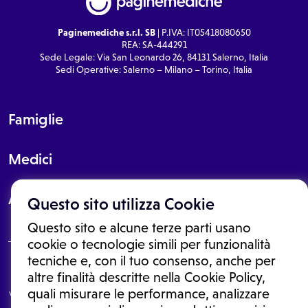
Paginemediche s.r.l. SB
| P.IVA: IT05418080650
REA: SA-444291
Sede Legale: Via San Leonardo 26, 84131 Salerno, Italia
Sedi Operative: Salerno – Milano – Torino, Italia
Famiglie
Medici
About
Questo sito utilizza Cookie
Questo sito e alcune terze parti usano
cookie o tecnologie simili per funzionalità
tecniche e, con il tuo consenso, anche per
Le informazioni proposte in questo sito non sono un consulto medico.
altre finalità descritte nella Cookie Policy,
In nessun caso, queste informazioni sostituiscono un consulto, una
quali misurare le performance, analizzare
visita o una diagnosi formulata dal medico. Non si devono considerare
le informazioni disponibili come suggerimenti per la formulazione di