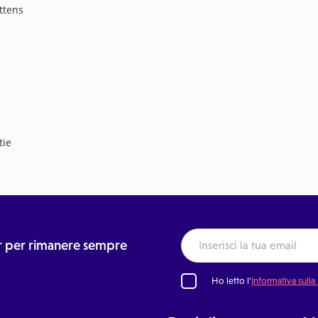
ittens
tie
ter per rimanere sempre
Ho letto l'
Informativa sulla