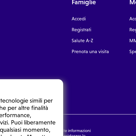
Famiglie
Me
Accedi
Ac
Registrati
Reg
Salute A-Z
MM
Prenota una visita
Spe
tecnologie simili per
e per altre finalità
 performance,
vizi. Puoi liberamente
n qualsiasi momento,
nsulto medico. In nessun caso, queste informazioni
rmulata dal medico. Non si devono considerare le