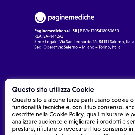
Paginemediche s.r.l. SB
| P.IVA: IT05418080650
REA: SA-444291
Sede Legale: Via San Leonardo 26, 84131 Salerno, Italia
Sedi Operative: Salerno – Milano – Torino, Italia
Questo sito utilizza Cookie
Questo sito e alcune terze parti usano cookie o 
funzionalità tecniche e, con il tuo consenso, anch
descritte nella Cookie Policy, quali misurare le
analizzare audience e migliorare i prodotti e ser
prestare, rifiutare o revocare il tuo consenso i
Le informazioni proposte in questo sito non sono un co
sostituiscono un consulto, una visita o una diagnosi fo