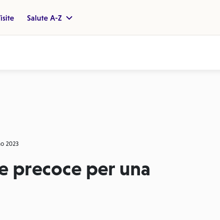
isite
Salute A-Z
no 2023
re precoce per una