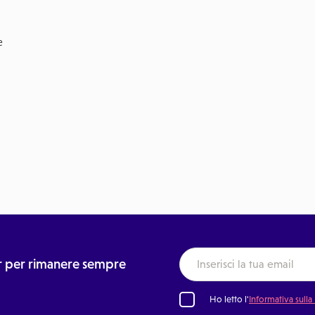
e
ter per rimanere sempre
Ho letto l'
Informativa sulla