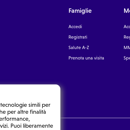
Famiglie
Me
Accedi
Ac
Registrati
Reg
Salute A-Z
MM
Prenota una visita
Spe
tecnologie simili per
e per altre finalità
 performance,
vizi. Puoi liberamente