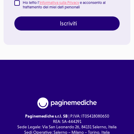
Ho letto l'
Informativa sulla Privacy
e acconsento al
trattamento dei miei dati personali
Iscriviti
Paginemediche s.r.l. SB
| P.IVA: IT05418080650
REA: SA-444291
Sede Legale: Via San Leonardo 26, 84131 Salerno, Italia
Sedi Operative: Salerno – Milano – Torino, Italia