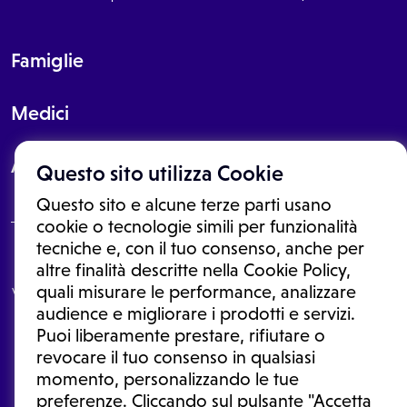
Famiglie
Medici
About
Questo sito utilizza Cookie
Questo sito e alcune terze parti usano
cookie o tecnologie simili per funzionalità
tecniche e, con il tuo consenso, anche per
Le informazioni proposte in questo sito non sono un consulto medico.
altre finalità descritte nella Cookie Policy,
In nessun caso, queste informazioni sostituiscono un consulto, una
quali misurare le performance, analizzare
visita o una diagnosi formulata dal medico. Non si devono considerare
le informazioni disponibili come suggerimenti per la formulazione di
audience e migliorare i prodotti e servizi.
una diagnosi, la determinazione di un trattamento o l'assunzione o
Puoi liberamente prestare, rifiutare o
sospensione di un farmaco senza prima consultare un medico di
medicina generale o uno specialista.
revocare il tuo consenso in qualsiasi
momento, personalizzando le tue
Condizioni di utilizzo
|
Privacy Policy
|
Gestione cookie
Ⓒ 2025 | Tutti i diritti riservati.
preferenze. Cliccando sul pulsante "Accetta