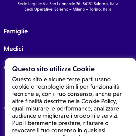
Sede Legale: Via San Leonardo 26, 84131 Salerno, Italia
Sedi Operative: Salerno – Milano – Torino, Italia
Famiglie
Medici
About
Questo sito utilizza Cookie
Questo sito e alcune terze parti usano
cookie o tecnologie simili per funzionalità
tecniche e, con il tuo consenso, anche per
Le informazioni proposte in questo sito non sono un consulto medico.
altre finalità descritte nella Cookie Policy,
In nessun caso, queste informazioni sostituiscono un consulto, una
quali misurare le performance, analizzare
visita o una diagnosi formulata dal medico. Non si devono considerare
le informazioni disponibili come suggerimenti per la formulazione di
audience e migliorare i prodotti e servizi.
una diagnosi, la determinazione di un trattamento o l'assunzione o
Puoi liberamente prestare, rifiutare o
sospensione di un farmaco senza prima consultare un medico di
medicina generale o uno specialista.
revocare il tuo consenso in qualsiasi