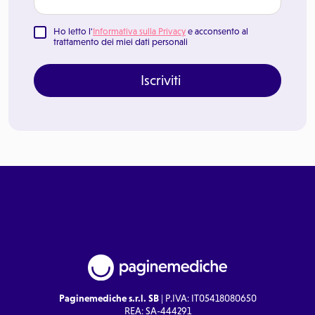
Ho letto l'
Informativa sulla Privacy
e acconsento al
trattamento dei miei dati personali
Iscriviti
Paginemediche s.r.l. SB
| P.IVA: IT05418080650
REA: SA-444291