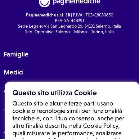
Paginemediche s.r.l. SB
| P.IVA: IT05418080650
REA: SA-444291
Sede Legale: Via San Leonardo 26, 84131 Salerno, Italia
Sedi Operative: Salerno – Milano – Torino, Italia
Famiglie
Medici
About
Questo sito utilizza Cookie
Questo sito e alcune terze parti usano
cookie o tecnologie simili per funzionalità
tecniche e, con il tuo consenso, anche per
Le informazioni proposte in questo sito non sono un consulto medico.
altre finalità descritte nella Cookie Policy,
In nessun caso, queste informazioni sostituiscono un consulto, una
quali misurare le performance, analizzare
visita o una diagnosi formulata dal medico. Non si devono considerare
le informazioni disponibili come suggerimenti per la formulazione di