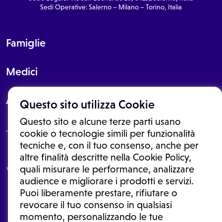
Sedi Operative: Salerno – Milano – Torino, Italia
Famiglie
Medici
About
Questo sito utilizza Cookie
Questo sito e alcune terze parti usano
cookie o tecnologie simili per funzionalità
tecniche e, con il tuo consenso, anche per
Le informazioni proposte in questo sito non sono un consulto medico.
altre finalità descritte nella Cookie Policy,
In nessun caso, queste informazioni sostituiscono un consulto, una
quali misurare le performance, analizzare
visita o una diagnosi formulata dal medico. Non si devono considerare
le informazioni disponibili come suggerimenti per la formulazione di
audience e migliorare i prodotti e servizi.
una diagnosi, la determinazione di un trattamento o l'assunzione o
Puoi liberamente prestare, rifiutare o
sospensione di un farmaco senza prima consultare un medico di
medicina generale o uno specialista.
revocare il tuo consenso in qualsiasi
momento, personalizzando le tue
Condizioni di utilizzo
|
Privacy Policy
|
Gestione cookie