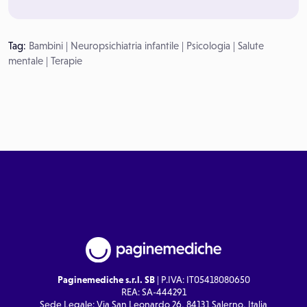
Tag:
Bambini
|
Neuropsichiatria infantile
|
Psicologia
|
Salute
mentale
|
Terapie
Paginemediche s.r.l. SB
| P.IVA: IT05418080650
REA: SA-444291
Sede Legale: Via San Leonardo 26, 84131 Salerno, Italia