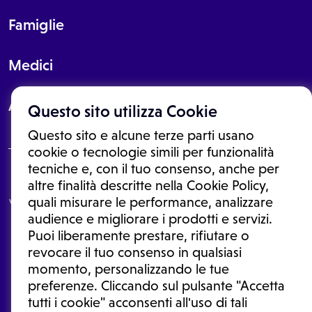
Famiglie
Medici
About
Questo sito utilizza Cookie
Questo sito e alcune terze parti usano
cookie o tecnologie simili per funzionalità
tecniche e, con il tuo consenso, anche per
Le informazioni proposte in questo sito non sono un consulto medico.
altre finalità descritte nella Cookie Policy,
In nessun caso, queste informazioni sostituiscono un consulto, una
quali misurare le performance, analizzare
visita o una diagnosi formulata dal medico. Non si devono considerare
le informazioni disponibili come suggerimenti per la formulazione di
audience e migliorare i prodotti e servizi.
una diagnosi, la determinazione di un trattamento o l'assunzione o
Puoi liberamente prestare, rifiutare o
sospensione di un farmaco senza prima consultare un medico di
medicina generale o uno specialista.
revocare il tuo consenso in qualsiasi
momento, personalizzando le tue
Condizioni di utilizzo
|
Privacy Policy
|
Gestione cookie
Ⓒ 2025 | Tutti i diritti riservati.
preferenze. Cliccando sul pulsante "Accetta
tutti i cookie" acconsenti all'uso di tali