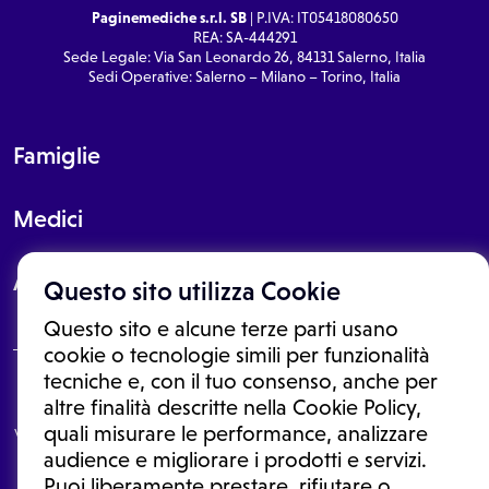
Paginemediche s.r.l. SB
| P.IVA: IT05418080650
REA: SA-444291
Sede Legale: Via San Leonardo 26, 84131 Salerno, Italia
Sedi Operative: Salerno – Milano – Torino, Italia
Famiglie
Medici
About
Questo sito utilizza Cookie
Questo sito e alcune terze parti usano
cookie o tecnologie simili per funzionalità
tecniche e, con il tuo consenso, anche per
Le informazioni proposte in questo sito non sono un consulto medico.
altre finalità descritte nella Cookie Policy,
In nessun caso, queste informazioni sostituiscono un consulto, una
quali misurare le performance, analizzare
visita o una diagnosi formulata dal medico. Non si devono considerare
le informazioni disponibili come suggerimenti per la formulazione di
audience e migliorare i prodotti e servizi.
una diagnosi, la determinazione di un trattamento o l'assunzione o
Puoi liberamente prestare, rifiutare o
sospensione di un farmaco senza prima consultare un medico di