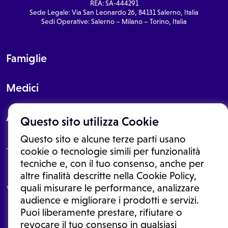
REA: SA-444291
Sede Legale: Via San Leonardo 26, 84131 Salerno, Italia
Sedi Operative: Salerno – Milano – Torino, Italia
Famiglie
Medici
About
Questo sito utilizza Cookie
Questo sito e alcune terze parti usano
cookie o tecnologie simili per funzionalità
tecniche e, con il tuo consenso, anche per
Le informazioni proposte in questo sito non sono un consulto medico.
altre finalità descritte nella Cookie Policy,
In nessun caso, queste informazioni sostituiscono un consulto, una
quali misurare le performance, analizzare
visita o una diagnosi formulata dal medico. Non si devono considerare
le informazioni disponibili come suggerimenti per la formulazione di
audience e migliorare i prodotti e servizi.
una diagnosi, la determinazione di un trattamento o l'assunzione o
Puoi liberamente prestare, rifiutare o
sospensione di un farmaco senza prima consultare un medico di
medicina generale o uno specialista.
revocare il tuo consenso in qualsiasi