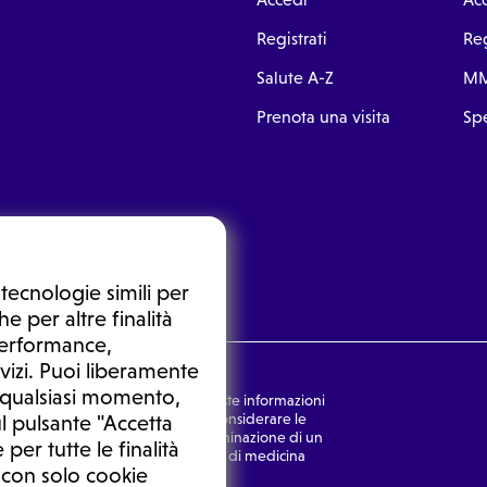
Registrati
Reg
Salute A-Z
MM
Prenota una visita
Spe
tecnologie simili per
e per altre finalità
 performance,
vizi. Puoi liberamente
n qualsiasi momento,
nsulto medico. In nessun caso, queste informazioni
rmulata dal medico. Non si devono considerare le
l pulsante "Accetta
ulazione di una diagnosi, la determinazione di un
 per tutte le finalità
o senza prima consultare un medico di medicina
 con solo cookie