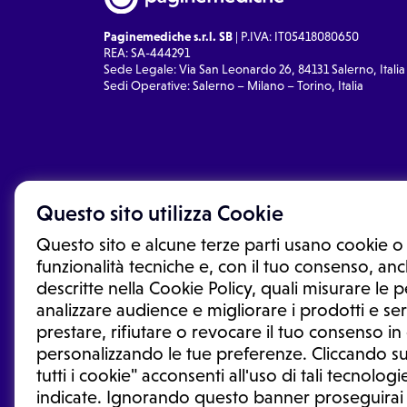
Paginemediche s.r.l. SB
| P.IVA: IT05418080650
REA: SA-444291
Sede Legale: Via San Leonardo 26, 84131 Salerno, Italia
Sedi Operative: Salerno – Milano – Torino, Italia
Questo sito utilizza Cookie
Questo sito e alcune terze parti usano cookie o 
funzionalità tecniche e, con il tuo consenso, anch
descritte nella Cookie Policy, quali misurare le
analizzare audience e migliorare i prodotti e ser
prestare, rifiutare o revocare il tuo consenso i
Le informazioni proposte in questo sito non sono un co
sostituiscono un consulto, una visita o una diagnosi fo
personalizzando le tue preferenze. Cliccando su
informazioni disponibili come suggerimenti per la form
tutti i cookie" acconsenti all'uso di tali tecnologie
trattamento o l'assunzione o sospensione di un farmac
indicate. Ignorando questo banner proseguirai
generale o uno specialista.