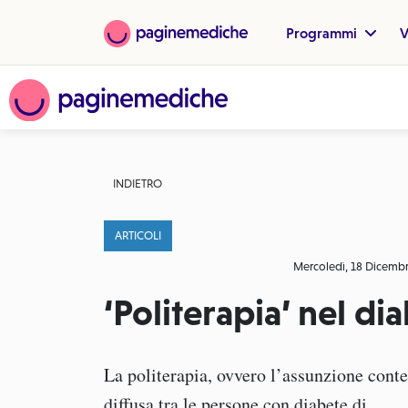
Programmi
V
INDIETRO
ARTICOLI
Mercoledì, 18 Dicemb
‘Politerapia’ nel di
La politerapia, ovvero l’assunzione cont
diffusa tra le persone con diabete di...