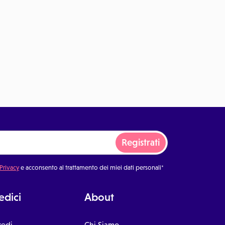
Registrati
 Privacy
e acconsento al trattamento dei miei dati personali*
dici
About
cedi
Chi Siamo