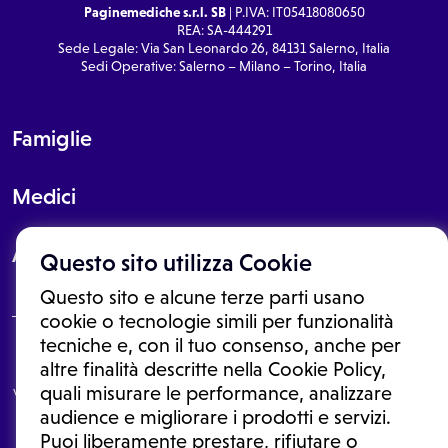
Paginemediche s.r.l. SB
| P.IVA: IT05418080650
REA: SA-444291
Sede Legale: Via San Leonardo 26, 84131 Salerno, Italia
Sedi Operative: Salerno – Milano – Torino, Italia
Famiglie
Medici
About
Questo sito utilizza Cookie
Questo sito e alcune terze parti usano
cookie o tecnologie simili per funzionalità
tecniche e, con il tuo consenso, anche per
Le informazioni proposte in questo sito non sono un consulto medico.
altre finalità descritte nella Cookie Policy,
In nessun caso, queste informazioni sostituiscono un consulto, una
quali misurare le performance, analizzare
visita o una diagnosi formulata dal medico. Non si devono considerare
le informazioni disponibili come suggerimenti per la formulazione di
audience e migliorare i prodotti e servizi.
una diagnosi, la determinazione di un trattamento o l'assunzione o
Puoi liberamente prestare, rifiutare o
sospensione di un farmaco senza prima consultare un medico di