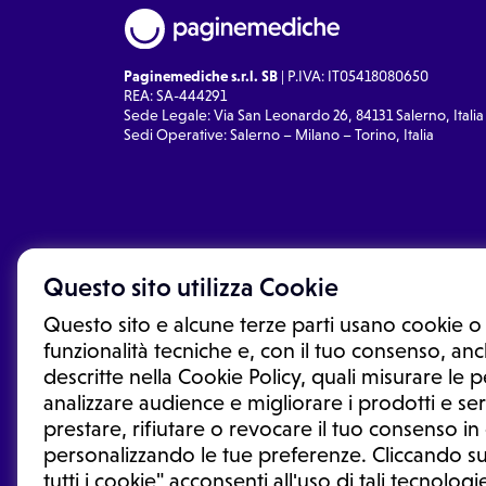
Paginemediche s.r.l. SB
| P.IVA: IT05418080650
REA: SA-444291
Sede Legale: Via San Leonardo 26, 84131 Salerno, Italia
Sedi Operative: Salerno – Milano – Torino, Italia
Questo sito utilizza Cookie
Questo sito e alcune terze parti usano cookie o 
funzionalità tecniche e, con il tuo consenso, anch
descritte nella Cookie Policy, quali misurare le
analizzare audience e migliorare i prodotti e ser
prestare, rifiutare o revocare il tuo consenso i
Le informazioni proposte in questo sito non sono un co
sostituiscono un consulto, una visita o una diagnosi fo
personalizzando le tue preferenze. Cliccando su
informazioni disponibili come suggerimenti per la form
tutti i cookie" acconsenti all'uso di tali tecnologie