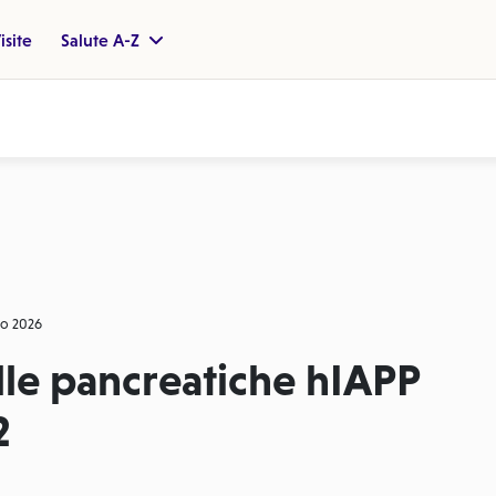
isite
Salute A-Z
io 2026
ille pancreatiche hIAPP
2