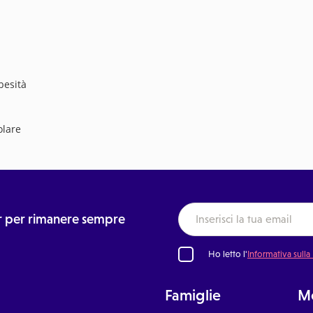
besità
olare
ter per rimanere sempre
Ho letto l'
Informativa sulla
Famiglie
Me