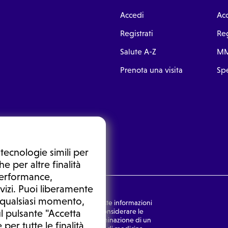
Accedi
Ac
Registrati
Reg
Salute A-Z
MM
Prenota una visita
Spe
tecnologie simili per
e per altre finalità
 performance,
vizi. Puoi liberamente
n qualsiasi momento,
nsulto medico. In nessun caso, queste informazioni
rmulata dal medico. Non si devono considerare le
l pulsante "Accetta
ulazione di una diagnosi, la determinazione di un
 per tutte le finalità