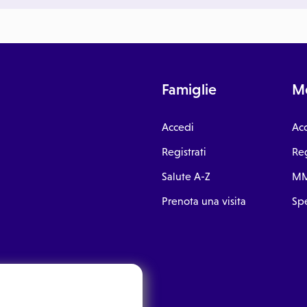
Famiglie
Me
Accedi
Ac
Registrati
Reg
Salute A-Z
MM
Prenota una visita
Spe