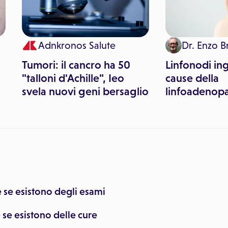
Adnkronos Salute
Dr. Enzo Br
Tumori: il cancro ha 50
Linfonodi ing
"talloni d'Achille", Ieo
cause della
svela nuovi geni bersaglio
linfoadenopa
e se esistono degli esami
 se esistono delle cure