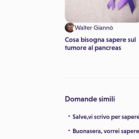
inemediche
Walter Giannò
zza da viaggio: i
Cosa bisogna sapere sul
i da seguire in
tumore al pancreas
a
Domande simili
Salve,vi scrivo per saper
Buonasera, vorrei sapere