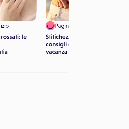
izio
Paginemediche
rossati: le
Stitichezza da viaggio: i
consigli da seguire in
tia
vacanza