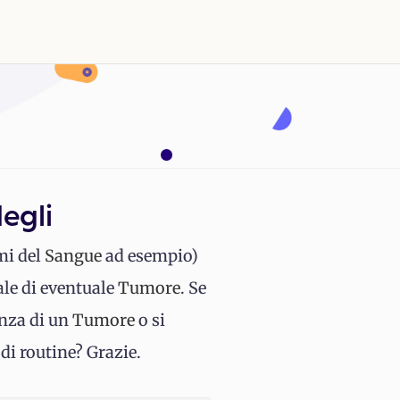
egli
mi del
Sangue
ad esempio)
ale di eventuale
Tumore
. Se
enza di un
Tumore
o si
di routine? Grazie.