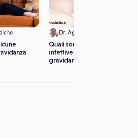
diche
Dr. Agostino Menditto
alcune
Quali sono le malattie
ravidanza
infettive pericolose in
gravidanza?