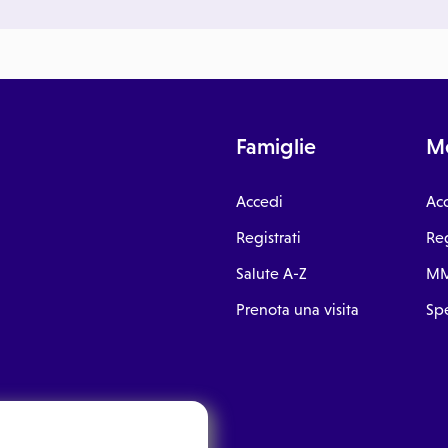
Famiglie
Me
Accedi
Ac
Registrati
Reg
Salute A-Z
MM
Prenota una visita
Spe