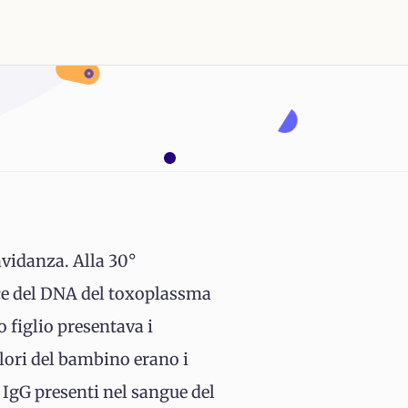
avidanza. Alla 30°
acce del DNA del toxoplassma
o figlio presentava i
alori del bambino erano i
 IgG presenti nel sangue del