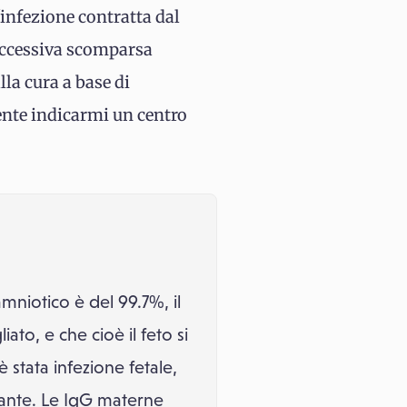
'infezione contratta dal
successiva scomparsa
la cura a base di
mente indicarmi un centro
mniotico è del 99.7%, il
ato, e che cioè il feto si
è stata infezione fetale,
tante. Le IgG materne