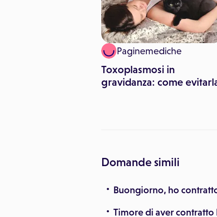
Agostino Menditto
Paginemediche
ono le malattie
Toxoplasmosi in
e pericolose in
gravidanza: come evitarl
nza?
Domande simili
Buongiorno, ho contratto
Timore di aver contratto