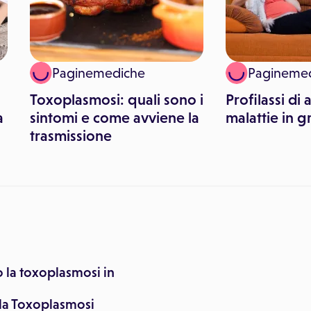
Paginemediche
Pagineme
Toxoplasmosi: quali sono i
Profilassi di 
a
sintomi e come avviene la
malattie in g
trasmissione
 la toxoplasmosi in
 la Toxoplasmosi