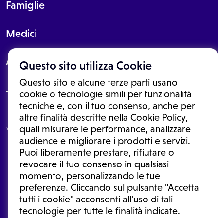
Famiglie
Medici
About
Questo sito utilizza Cookie
Questo sito e alcune terze parti usano
cookie o tecnologie simili per funzionalità
tecniche e, con il tuo consenso, anche per
Le informazioni proposte in questo sito non sono un consulto medico.
altre finalità descritte nella Cookie Policy,
In nessun caso, queste informazioni sostituiscono un consulto, una
quali misurare le performance, analizzare
visita o una diagnosi formulata dal medico. Non si devono considerare
le informazioni disponibili come suggerimenti per la formulazione di
audience e migliorare i prodotti e servizi.
una diagnosi, la determinazione di un trattamento o l'assunzione o
Puoi liberamente prestare, rifiutare o
sospensione di un farmaco senza prima consultare un medico di
medicina generale o uno specialista.
revocare il tuo consenso in qualsiasi
momento, personalizzando le tue
Condizioni di utilizzo
|
Privacy Policy
|
Gestione cookie
Ⓒ 2025 | Tutti i diritti riservati.
preferenze. Cliccando sul pulsante "Accetta
tutti i cookie" acconsenti all'uso di tali
tecnologie per tutte le finalità indicate.