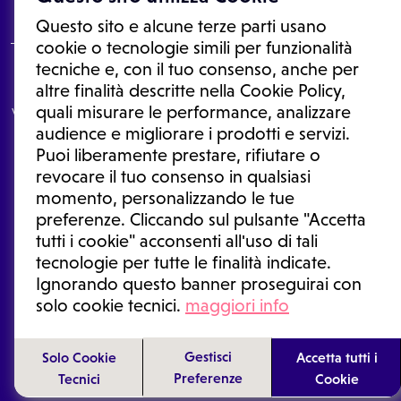
Questo sito e alcune terze parti usano
cookie o tecnologie simili per funzionalità
tecniche e, con il tuo consenso, anche per
Le informazioni proposte in questo sito non sono un consulto medico.
altre finalità descritte nella Cookie Policy,
In nessun caso, queste informazioni sostituiscono un consulto, una
quali misurare le performance, analizzare
visita o una diagnosi formulata dal medico. Non si devono considerare
le informazioni disponibili come suggerimenti per la formulazione di
audience e migliorare i prodotti e servizi.
una diagnosi, la determinazione di un trattamento o l'assunzione o
Puoi liberamente prestare, rifiutare o
sospensione di un farmaco senza prima consultare un medico di
medicina generale o uno specialista.
revocare il tuo consenso in qualsiasi
momento, personalizzando le tue
Condizioni di utilizzo
|
Privacy Policy
|
Gestione cookie
Ⓒ 2026 | Tutti i diritti riservati.
preferenze. Cliccando sul pulsante "Accetta
tutti i cookie" acconsenti all'uso di tali
tecnologie per tutte le finalità indicate.
Ignorando questo banner proseguirai con
solo cookie tecnici.
maggiori info
Gestisci
Solo Cookie
Accetta tutti i
Preferenze
Tecnici
Cookie