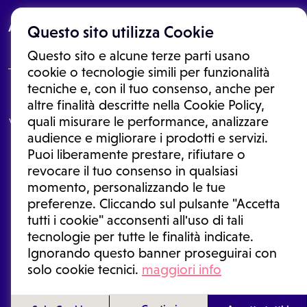
About
Questo sito utilizza Cookie
Questo sito e alcune terze parti usano
cookie o tecnologie simili per funzionalità
tecniche e, con il tuo consenso, anche per
Le informazioni proposte in questo sito non sono un consulto medico.
altre finalità descritte nella Cookie Policy,
In nessun caso, queste informazioni sostituiscono un consulto, una
quali misurare le performance, analizzare
visita o una diagnosi formulata dal medico. Non si devono considerare
le informazioni disponibili come suggerimenti per la formulazione di
audience e migliorare i prodotti e servizi.
una diagnosi, la determinazione di un trattamento o l'assunzione o
Puoi liberamente prestare, rifiutare o
sospensione di un farmaco senza prima consultare un medico di
medicina generale o uno specialista.
revocare il tuo consenso in qualsiasi
momento, personalizzando le tue
Condizioni di utilizzo
|
Privacy Policy
|
Gestione cookie
Ⓒ 2025 | Tutti i diritti riservati.
preferenze. Cliccando sul pulsante "Accetta
tutti i cookie" acconsenti all'uso di tali
tecnologie per tutte le finalità indicate.
Ignorando questo banner proseguirai con
solo cookie tecnici.
maggiori info