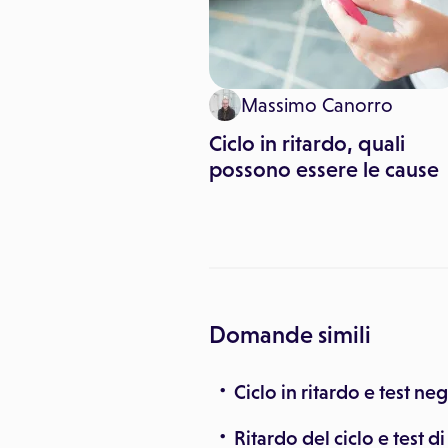
er Giannò
Massimo Canorro
per evitare
Ciclo in ritardo, quali
nze indesiderate?
possono essere le cause
ia l'effetto opposto
Domande simili
Ciclo in ritardo e test ne
Ritardo del ciclo e test 