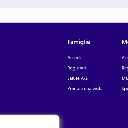
Famiglie
Me
Accedi
Ac
Registrati
Reg
Salute A-Z
MM
Prenota una visita
Spe