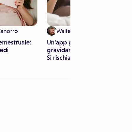
Canorro
Walter Giannò
emestruale:
Un'app per evitare
medi
gravidanze indesiderate?
Si rischia l'effetto opposto