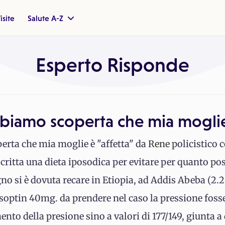
isite
Salute A-Z
Esperto Risponde
abbiamo scoperta che mia mogli
erta che mia moglie è "affetta" da
Rene
policistico 
critta una dieta iposodica per evitare per quanto poss
o si è dovuta recare in Etiopia, ad Addis Abeba (2.2
Isoptin 40mg. da prendere nel caso la pressione fosse 
ento della presione sino a valori di 177/149, giunta 