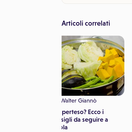
Articoli correlati
e
Walter Giannò
bre si celebra
Sei iperteso? Ecco i
 Mondiale della
consigli da seguire a
tavola