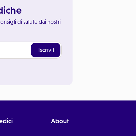
ediche
onsigli di salute dai nostri
Iscriviti
dici
About