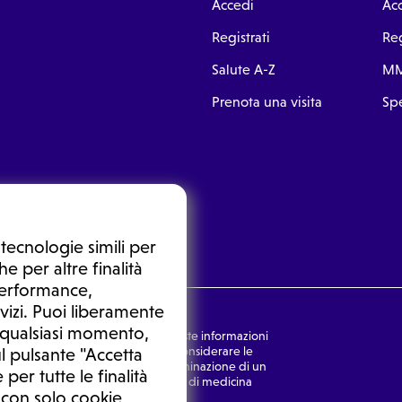
Accedi
Ac
Registrati
Reg
Salute A-Z
MM
Prenota una visita
Spe
tecnologie simili per
e per altre finalità
 performance,
vizi. Puoi liberamente
n qualsiasi momento,
nsulto medico. In nessun caso, queste informazioni
rmulata dal medico. Non si devono considerare le
l pulsante "Accetta
ulazione di una diagnosi, la determinazione di un
 per tutte le finalità
o senza prima consultare un medico di medicina
 con solo cookie