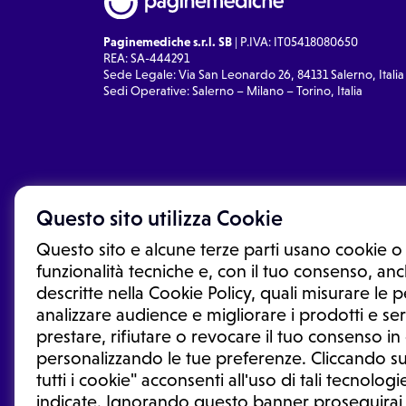
Paginemediche s.r.l. SB
| P.IVA: IT05418080650
REA: SA-444291
Sede Legale: Via San Leonardo 26, 84131 Salerno, Italia
Sedi Operative: Salerno – Milano – Torino, Italia
Questo sito utilizza Cookie
Questo sito e alcune terze parti usano cookie o 
funzionalità tecniche e, con il tuo consenso, anch
descritte nella Cookie Policy, quali misurare le
analizzare audience e migliorare i prodotti e ser
prestare, rifiutare o revocare il tuo consenso i
Le informazioni proposte in questo sito non sono un co
sostituiscono un consulto, una visita o una diagnosi fo
personalizzando le tue preferenze. Cliccando su
informazioni disponibili come suggerimenti per la form
tutti i cookie" acconsenti all'uso di tali tecnologie
trattamento o l'assunzione o sospensione di un farmac
indicate. Ignorando questo banner proseguirai
generale o uno specialista.