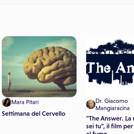
Dr. Giacomo
Mara Pitari
Mangiaracina
Settimana del Cervello
"The Answer. La 
sei tu", il film pe
al fumo