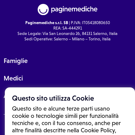
Paginemediche s.r.l. SB
| P.IVA: IT05418080650
REA: SA-444291
Sede Legale: Via San Leonardo 26, 84131 Salerno, Italia
Sedi Operative: Salerno – Milano – Torino, Italia
Famiglie
Medici
About
Questo sito utilizza Cookie
Questo sito e alcune terze parti usano
cookie o tecnologie simili per funzionalità
tecniche e, con il tuo consenso, anche per
Le informazioni proposte in questo sito non sono un consulto medico.
altre finalità descritte nella Cookie Policy,
In nessun caso, queste informazioni sostituiscono un consulto, una