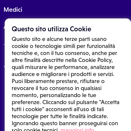
Medici
About
Questo sito utilizza Cookie
Questo sito e alcune terze parti usano
cookie o tecnologie simili per funzionalità
tecniche e, con il tuo consenso, anche per
Le informazioni proposte in questo sito non sono un consulto medico.
altre finalità descritte nella Cookie Policy,
In nessun caso, queste informazioni sostituiscono un consulto, una
quali misurare le performance, analizzare
visita o una diagnosi formulata dal medico. Non si devono considerare
le informazioni disponibili come suggerimenti per la formulazione di
audience e migliorare i prodotti e servizi.
una diagnosi, la determinazione di un trattamento o l'assunzione o
Puoi liberamente prestare, rifiutare o
sospensione di un farmaco senza prima consultare un medico di
medicina generale o uno specialista.
revocare il tuo consenso in qualsiasi
momento, personalizzando le tue
Condizioni di utilizzo
|
Privacy Policy
|
Gestione cookie
Ⓒ 2026 | Tutti i diritti riservati.
preferenze. Cliccando sul pulsante "Accetta
tutti i cookie" acconsenti all'uso di tali
tecnologie per tutte le finalità indicate.
Ignorando questo banner proseguirai con
solo cookie tecnici.
maggiori info