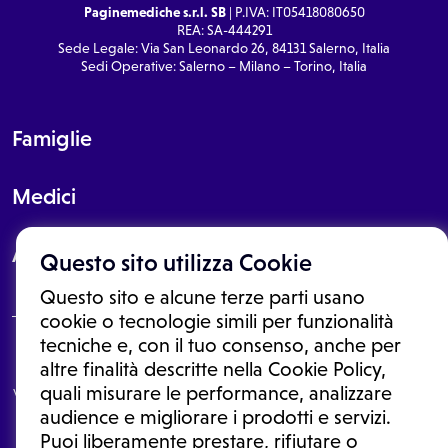
Paginemediche s.r.l. SB
| P.IVA: IT05418080650
REA: SA-444291
Sede Legale: Via San Leonardo 26, 84131 Salerno, Italia
Sedi Operative: Salerno – Milano – Torino, Italia
Famiglie
Medici
About
Questo sito utilizza Cookie
Questo sito e alcune terze parti usano
cookie o tecnologie simili per funzionalità
tecniche e, con il tuo consenso, anche per
Le informazioni proposte in questo sito non sono un consulto medico.
altre finalità descritte nella Cookie Policy,
In nessun caso, queste informazioni sostituiscono un consulto, una
quali misurare le performance, analizzare
visita o una diagnosi formulata dal medico. Non si devono considerare
le informazioni disponibili come suggerimenti per la formulazione di
audience e migliorare i prodotti e servizi.
una diagnosi, la determinazione di un trattamento o l'assunzione o
Puoi liberamente prestare, rifiutare o
sospensione di un farmaco senza prima consultare un medico di