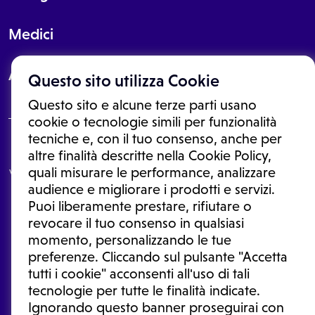
Medici
About
Questo sito utilizza Cookie
Questo sito e alcune terze parti usano
cookie o tecnologie simili per funzionalità
tecniche e, con il tuo consenso, anche per
Le informazioni proposte in questo sito non sono un consulto medico.
altre finalità descritte nella Cookie Policy,
In nessun caso, queste informazioni sostituiscono un consulto, una
quali misurare le performance, analizzare
visita o una diagnosi formulata dal medico. Non si devono considerare
le informazioni disponibili come suggerimenti per la formulazione di
audience e migliorare i prodotti e servizi.
una diagnosi, la determinazione di un trattamento o l'assunzione o
Puoi liberamente prestare, rifiutare o
sospensione di un farmaco senza prima consultare un medico di
medicina generale o uno specialista.
revocare il tuo consenso in qualsiasi
momento, personalizzando le tue
Condizioni di utilizzo
|
Privacy Policy
|
Gestione cookie
Ⓒ 2025 | Tutti i diritti riservati.
preferenze. Cliccando sul pulsante "Accetta
tutti i cookie" acconsenti all'uso di tali
tecnologie per tutte le finalità indicate.
Ignorando questo banner proseguirai con