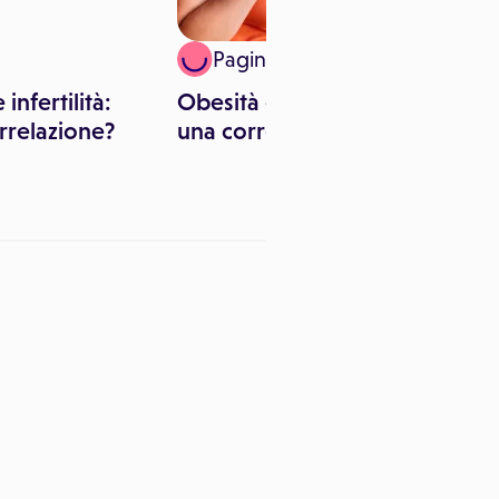
Paginemediche
infertilità:
Obesità e genetica, esiste
rrelazione?
una correlazione?