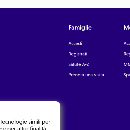
Famiglie
Me
Accedi
Ac
Registrati
Reg
Salute A-Z
MM
Prenota una visita
Spe
tecnologie simili per
e per altre finalità