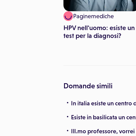
inemediche
Paginemediche
 e genetica, esiste
HPV nell'uomo: esiste un
relazione?
test per la diagnosi?
Domande simili
In italia esiste un centro
Esiste in basilicata un c
Ill.mo professore, vorre