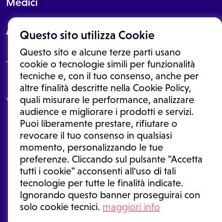
Medici
About
Questo sito utilizza Cookie
Questo sito e alcune terze parti usano
cookie o tecnologie simili per funzionalità
tecniche e, con il tuo consenso, anche per
Le informazioni proposte in questo sito non sono un consulto medico.
altre finalità descritte nella Cookie Policy,
In nessun caso, queste informazioni sostituiscono un consulto, una
quali misurare le performance, analizzare
visita o una diagnosi formulata dal medico. Non si devono considerare
le informazioni disponibili come suggerimenti per la formulazione di
audience e migliorare i prodotti e servizi.
una diagnosi, la determinazione di un trattamento o l'assunzione o
Puoi liberamente prestare, rifiutare o
sospensione di un farmaco senza prima consultare un medico di
medicina generale o uno specialista.
revocare il tuo consenso in qualsiasi
momento, personalizzando le tue
Condizioni di utilizzo
|
Privacy Policy
|
Gestione cookie
Ⓒ 2026 | Tutti i diritti riservati.
preferenze. Cliccando sul pulsante "Accetta
tutti i cookie" acconsenti all'uso di tali
tecnologie per tutte le finalità indicate.
Ignorando questo banner proseguirai con
solo cookie tecnici.
maggiori info