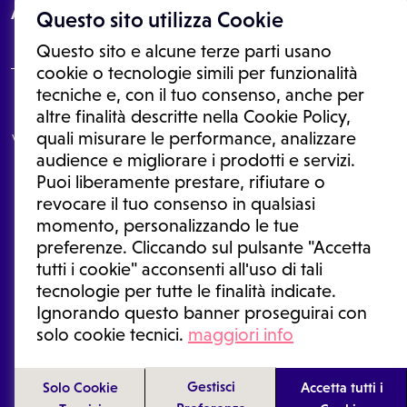
About
Questo sito utilizza Cookie
Questo sito e alcune terze parti usano
cookie o tecnologie simili per funzionalità
tecniche e, con il tuo consenso, anche per
Le informazioni proposte in questo sito non sono un consulto medico.
altre finalità descritte nella Cookie Policy,
In nessun caso, queste informazioni sostituiscono un consulto, una
quali misurare le performance, analizzare
visita o una diagnosi formulata dal medico. Non si devono considerare
le informazioni disponibili come suggerimenti per la formulazione di
audience e migliorare i prodotti e servizi.
una diagnosi, la determinazione di un trattamento o l'assunzione o
Puoi liberamente prestare, rifiutare o
sospensione di un farmaco senza prima consultare un medico di
medicina generale o uno specialista.
revocare il tuo consenso in qualsiasi
momento, personalizzando le tue
Condizioni di utilizzo
|
Privacy Policy
|
Gestione cookie
Ⓒ 2026 | Tutti i diritti riservati.
preferenze. Cliccando sul pulsante "Accetta
tutti i cookie" acconsenti all'uso di tali
tecnologie per tutte le finalità indicate.
Ignorando questo banner proseguirai con
solo cookie tecnici.
maggiori info
Gestisci
Solo Cookie
Accetta tutti i