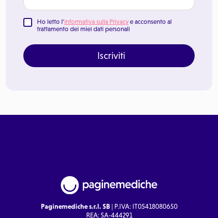
Ho letto l'
Informativa sulla Privacy
e acconsento al
trattamento dei miei dati personali
Iscriviti
Paginemediche s.r.l. SB
| P.IVA: IT05418080650
REA: SA-444291