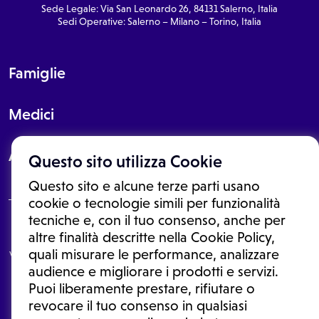
Sede Legale: Via San Leonardo 26, 84131 Salerno, Italia
Sedi Operative: Salerno – Milano – Torino, Italia
Famiglie
Medici
About
Questo sito utilizza Cookie
Questo sito e alcune terze parti usano
cookie o tecnologie simili per funzionalità
tecniche e, con il tuo consenso, anche per
Le informazioni proposte in questo sito non sono un consulto medico.
altre finalità descritte nella Cookie Policy,
In nessun caso, queste informazioni sostituiscono un consulto, una
quali misurare le performance, analizzare
visita o una diagnosi formulata dal medico. Non si devono considerare
le informazioni disponibili come suggerimenti per la formulazione di
audience e migliorare i prodotti e servizi.
una diagnosi, la determinazione di un trattamento o l'assunzione o
Puoi liberamente prestare, rifiutare o
sospensione di un farmaco senza prima consultare un medico di
medicina generale o uno specialista.
revocare il tuo consenso in qualsiasi