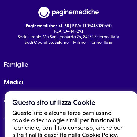
Paginemediche s.r.l. SB
| P.IVA: IT05418080650
REA: SA-444291
Sede Legale: Via San Leonardo 26, 84131 Salerno, Italia
Sedi Operative: Salerno – Milano – Torino, Italia
Famiglie
Medici
About
Questo sito utilizza Cookie
Questo sito e alcune terze parti usano
cookie o tecnologie simili per funzionalità
tecniche e, con il tuo consenso, anche per
Le informazioni proposte in questo sito non sono un consulto medico.
altre finalità descritte nella Cookie Policy,
In nessun caso, queste informazioni sostituiscono un consulto, una