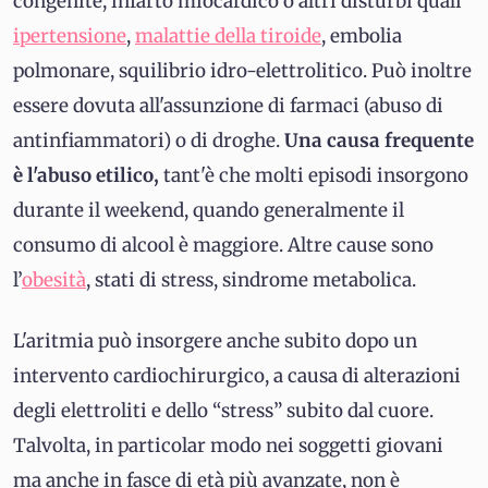
congenite, infarto miocardico o altri disturbi quali
ipertensione
,
malattie della tiroide
, embolia
polmonare, squilibrio idro-elettrolitico. Può inoltre
essere dovuta all'assunzione di farmaci (abuso di
antinfiammatori) o di droghe.
Una causa frequente
è l'abuso etilico,
tant'è che molti episodi insorgono
durante il weekend, quando generalmente il
consumo di alcool è maggiore. Altre cause sono
l’
obesità
, stati di stress, sindrome metabolica.
L'aritmia può insorgere anche subito dopo un
intervento cardiochirurgico, a causa di alterazioni
degli elettroliti e dello “stress” subito dal cuore.
Talvolta, in particolar modo nei soggetti giovani
ma anche in fasce di età più avanzate, non è