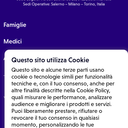
Sedi Operative: Salerno – Milano – Torino, Italia
Famiglie
Medici
About
Questo sito utilizza Cookie
Questo sito e alcune terze parti usano
cookie o tecnologie simili per funzionalità
tecniche e, con il tuo consenso, anche per
Le informazioni proposte in questo sito non sono un consulto medico.
altre finalità descritte nella Cookie Policy,
In nessun caso, queste informazioni sostituiscono un consulto, una
quali misurare le performance, analizzare
visita o una diagnosi formulata dal medico. Non si devono considerare
le informazioni disponibili come suggerimenti per la formulazione di
audience e migliorare i prodotti e servizi.
una diagnosi, la determinazione di un trattamento o l'assunzione o
Puoi liberamente prestare, rifiutare o
sospensione di un farmaco senza prima consultare un medico di
medicina generale o uno specialista.
revocare il tuo consenso in qualsiasi
momento, personalizzando le tue
Condizioni di utilizzo
|
Privacy Policy
|
Gestione cookie