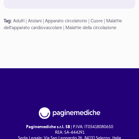
Tag:
Adulti
|
Anziani
|
Apparato circolatorio
|
Cuore
|
Malattie
dell'apparato cardiovascolare
|
Malattie della circolazione
Paginemediche s.r.l. SB
| P.IVA: IT05418080650
REA: SA-444291
Sede Legale: Via San Leonardo 26, 84131 Salerno, Italia