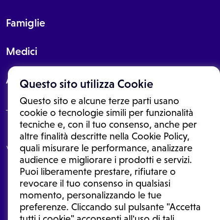
Famiglie
Medici
About
Questo sito utilizza Cookie
Questo sito e alcune terze parti usano
cookie o tecnologie simili per funzionalità
tecniche e, con il tuo consenso, anche per
Le informazioni proposte in questo sito non sono un consulto medico.
altre finalità descritte nella Cookie Policy,
In nessun caso, queste informazioni sostituiscono un consulto, una
quali misurare le performance, analizzare
visita o una diagnosi formulata dal medico. Non si devono considerare
le informazioni disponibili come suggerimenti per la formulazione di
audience e migliorare i prodotti e servizi.
una diagnosi, la determinazione di un trattamento o l'assunzione o
Puoi liberamente prestare, rifiutare o
sospensione di un farmaco senza prima consultare un medico di
medicina generale o uno specialista.
revocare il tuo consenso in qualsiasi
momento, personalizzando le tue
Condizioni di utilizzo
|
Privacy Policy
|
Gestione cookie
Ⓒ 2026 | Tutti i diritti riservati.
preferenze. Cliccando sul pulsante "Accetta
tutti i cookie" acconsenti all'uso di tali