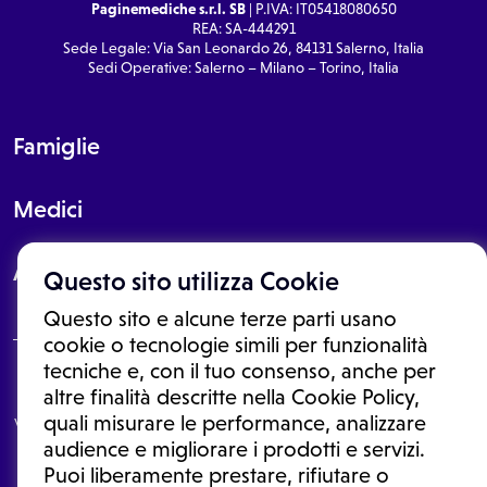
Paginemediche s.r.l. SB
| P.IVA: IT05418080650
REA: SA-444291
Sede Legale: Via San Leonardo 26, 84131 Salerno, Italia
Sedi Operative: Salerno – Milano – Torino, Italia
Famiglie
Medici
About
Questo sito utilizza Cookie
Questo sito e alcune terze parti usano
cookie o tecnologie simili per funzionalità
tecniche e, con il tuo consenso, anche per
Le informazioni proposte in questo sito non sono un consulto medico.
altre finalità descritte nella Cookie Policy,
In nessun caso, queste informazioni sostituiscono un consulto, una
quali misurare le performance, analizzare
visita o una diagnosi formulata dal medico. Non si devono considerare
le informazioni disponibili come suggerimenti per la formulazione di
audience e migliorare i prodotti e servizi.
una diagnosi, la determinazione di un trattamento o l'assunzione o
Puoi liberamente prestare, rifiutare o
sospensione di un farmaco senza prima consultare un medico di