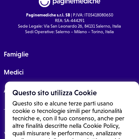
Paginemediche s.r.l. SB
| P.IVA: IT05418080650
REA: SA-444291
Sede Legale: Via San Leonardo 26, 84131 Salerno, Italia
Sedi Operative: Salerno – Milano – Torino, Italia
Famiglie
Medici
About
Questo sito utilizza Cookie
Questo sito e alcune terze parti usano
cookie o tecnologie simili per funzionalità
tecniche e, con il tuo consenso, anche per
Le informazioni proposte in questo sito non sono un consulto medico.
altre finalità descritte nella Cookie Policy,
In nessun caso, queste informazioni sostituiscono un consulto, una
quali misurare le performance, analizzare
visita o una diagnosi formulata dal medico. Non si devono considerare
le informazioni disponibili come suggerimenti per la formulazione di