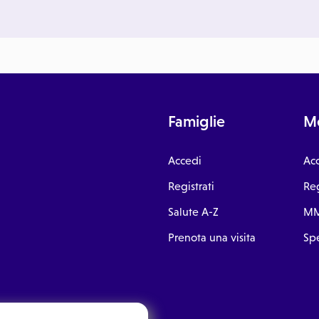
Famiglie
Me
Accedi
Ac
Registrati
Reg
Salute A-Z
MM
Prenota una visita
Spe