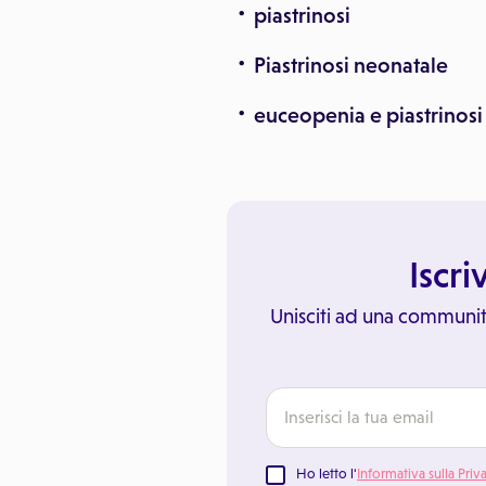
piastrinosi
Piastrinosi neonatale
euceopenia e piastrinosi
Iscri
Unisciti ad una communit
Ho letto l'
Informativa sulla Priv