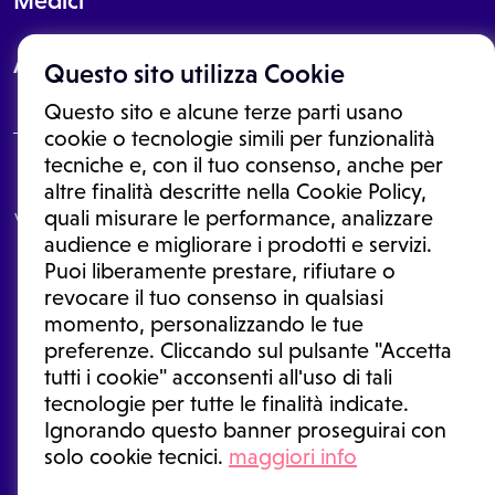
Medici
About
Questo sito utilizza Cookie
Questo sito e alcune terze parti usano
cookie o tecnologie simili per funzionalità
tecniche e, con il tuo consenso, anche per
Le informazioni proposte in questo sito non sono un consulto medico.
altre finalità descritte nella Cookie Policy,
In nessun caso, queste informazioni sostituiscono un consulto, una
quali misurare le performance, analizzare
visita o una diagnosi formulata dal medico. Non si devono considerare
le informazioni disponibili come suggerimenti per la formulazione di
audience e migliorare i prodotti e servizi.
una diagnosi, la determinazione di un trattamento o l'assunzione o
Puoi liberamente prestare, rifiutare o
sospensione di un farmaco senza prima consultare un medico di
medicina generale o uno specialista.
revocare il tuo consenso in qualsiasi
momento, personalizzando le tue
Condizioni di utilizzo
|
Privacy Policy
|
Gestione cookie
Ⓒ 2026 | Tutti i diritti riservati.
preferenze. Cliccando sul pulsante "Accetta
tutti i cookie" acconsenti all'uso di tali
tecnologie per tutte le finalità indicate.
Ignorando questo banner proseguirai con
solo cookie tecnici.
maggiori info