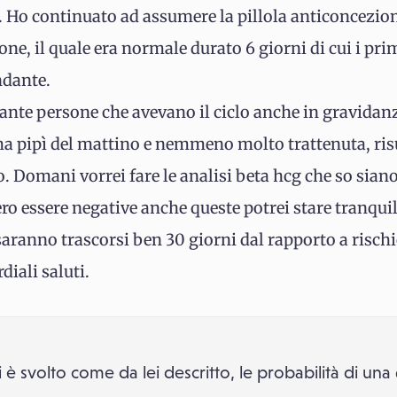
 Ho continuato ad assumere la pillola anticonceziona
ione, il quale era normale durato 6 giorni di cui i pri
ndante.
 tante persone che avevano il ciclo anche in gravidanza
ima pipì del mattino e nemmeno molto trattenuta, ri
o. Domani vorrei fare le analisi beta hcg che so siano
ro essere negative anche queste potrei stare tranqui
ranno trascorsi ben 30 giorni dal rapporto a rischi
iali saluti.
si è svolto come da lei descritto, le probabilità di un