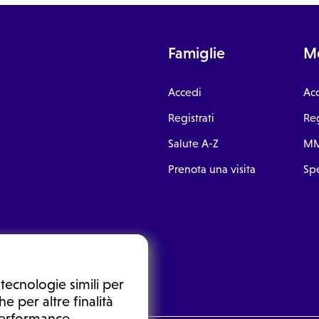
Famiglie
Me
Accedi
Ac
Registrati
Reg
Salute A-Z
MM
Prenota una visita
Spe
tecnologie simili per
e per altre finalità
 performance,