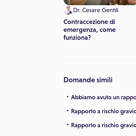
Dr. Cesare Gentili
ng malattie
omiche
Contraccezione di
emergenza, come
funziona?
Domande simili
Abbiamo avuto un rapport
Rapporto a rischio gravi
Rapporto a rischio gravi