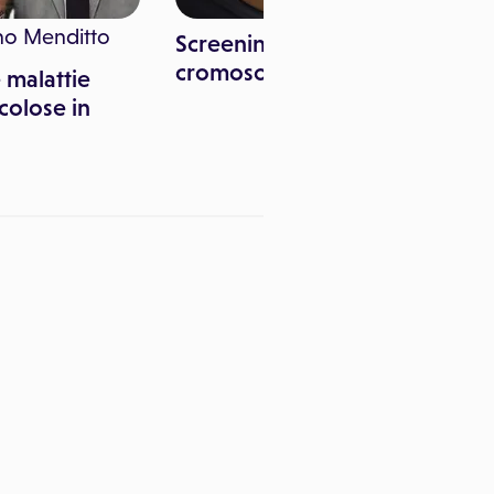
no Menditto
Screening malattie
cromosomiche
 malattie
icolose in