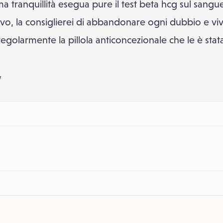
a tranquillità esegua pure il test beta hcg sul sangu
vo, la consiglierei di abbandonare ogni dubbio e vi
golarmente la pillola anticoncezionale che le è stata p
7