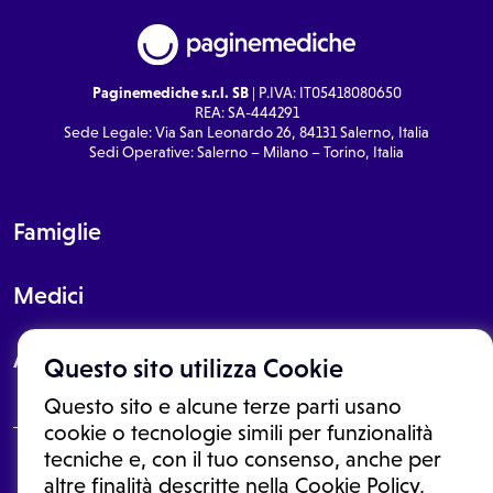
Paginemediche s.r.l. SB
| P.IVA: IT05418080650
REA: SA-444291
Sede Legale: Via San Leonardo 26, 84131 Salerno, Italia
Sedi Operative: Salerno – Milano – Torino, Italia
Famiglie
Medici
About
Questo sito utilizza Cookie
Questo sito e alcune terze parti usano
cookie o tecnologie simili per funzionalità
tecniche e, con il tuo consenso, anche per
Le informazioni proposte in questo sito non sono un consulto medico.
altre finalità descritte nella Cookie Policy,
In nessun caso, queste informazioni sostituiscono un consulto, una