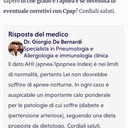
sapere
di che grado è l'apnea e se necessita di
eventuale corretivi con Cpap
? Cordiali saluti.
Risposta del medico
Dr. Giorgio De Bernardi
Specialista in
Pneumologia
e
Allergologia e immunologia clinica
Il dato AHI (apnea/Ipopnea Index) è nei limiti
di normalità, pertanto Lei non dovrebbe
soffrire di apnee notturne. In ogni caso è
auspicabile un importante calo ponderale
per le patologie di cui soffre (diabete e
ipertensione arteriosa), seguendo una dieta
proposta da dietologo. Cordiali saluti.