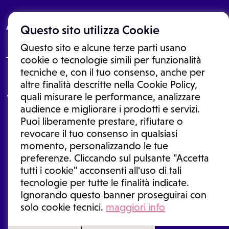
About
Questo sito utilizza Cookie
Questo sito e alcune terze parti usano
cookie o tecnologie simili per funzionalità
tecniche e, con il tuo consenso, anche per
Le informazioni proposte in questo sito non sono un consulto medico.
altre finalità descritte nella Cookie Policy,
In nessun caso, queste informazioni sostituiscono un consulto, una
quali misurare le performance, analizzare
visita o una diagnosi formulata dal medico. Non si devono considerare
le informazioni disponibili come suggerimenti per la formulazione di
audience e migliorare i prodotti e servizi.
una diagnosi, la determinazione di un trattamento o l'assunzione o
Puoi liberamente prestare, rifiutare o
sospensione di un farmaco senza prima consultare un medico di
medicina generale o uno specialista.
revocare il tuo consenso in qualsiasi
momento, personalizzando le tue
Condizioni di utilizzo
|
Privacy Policy
|
Gestione cookie
Ⓒ 2026 | Tutti i diritti riservati.
preferenze. Cliccando sul pulsante "Accetta
tutti i cookie" acconsenti all'uso di tali
tecnologie per tutte le finalità indicate.
Ignorando questo banner proseguirai con
solo cookie tecnici.
maggiori info