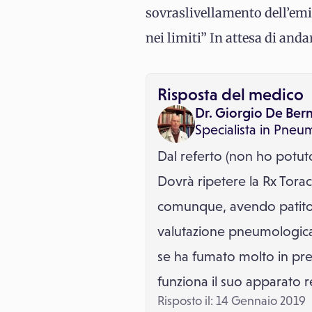
sovraslivellamento dell’em
nei limiti” In attesa di and
Risposta del medico
Dr. Giorgio De Ber
Specialista in
Pneum
Dal referto (non ho potut
Dovrà ripetere la Rx Torace
comunque, avendo patito r
valutazione pneumologica 
se ha fumato molto in pr
funziona il suo apparato re
Risposto il: 14 Gennaio 2019