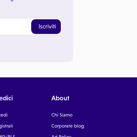
Iscriviti
dici
About
cedi
Chi Siamo
istrati
Corporate blog
G/PLS
Ad Policy