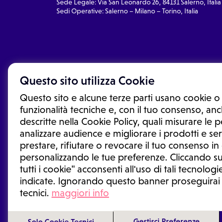
Sede Legale: Via San Leonardo 26, 84131 Salerno, Italia
Sedi Operative: Salerno – Milano – Torino, Italia
Questo sito utilizza Cookie
Questo sito e alcune terze parti usano cookie o 
funzionalità tecniche e, con il tuo consenso, anch
descritte nella Cookie Policy, quali misurare le
analizzare audience e migliorare i prodotti e ser
prestare, rifiutare o revocare il tuo consenso i
Le informazioni proposte in questo sito non sono un co
sostituiscono un consulto, una visita o una diagnosi fo
personalizzando le tue preferenze. Cliccando su
informazioni disponibili come suggerimenti per la form
tutti i cookie" acconsenti all'uso di tali tecnologie
trattamento o l'assunzione o sospensione di un farmac
indicate. Ignorando questo banner proseguirai
generale o uno specialista.
tecnici.
maggiori info
Condizioni di utilizzo
|
Privacy Policy
|
Gestione cookie
Gestisci Preferenze
Solo Cookie Tecnici