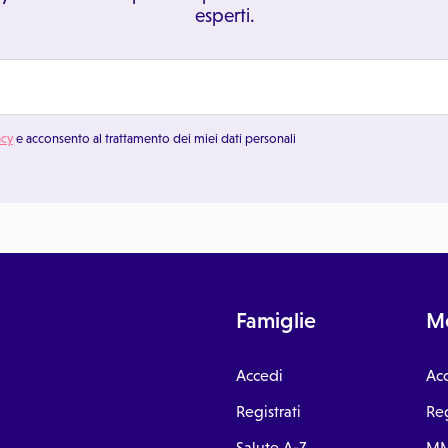
esperti.
acy
e acconsento al trattamento dei miei dati personali
Famiglie
Me
Accedi
Ac
Registrati
Reg
Salute A-Z
MM