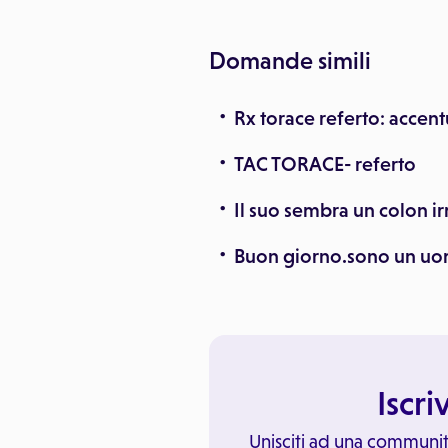
Domande simili
Rx torace referto: accent
TAC TORACE- referto
Il suo sembra un colon irr
Buon giorno.sono un uom
Iscri
Unisciti ad una communit