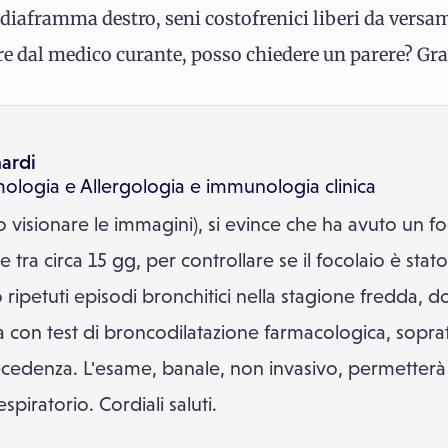
idiaframma destro, seni costofrenici liberi da ver
are dal medico curante, posso chiedere un parere? Gra
nardi
ologia
e
Allergologia e immunologia clinica
o visionare le immagini), si evince che ha avuto un f
 tra circa 15 gg, per controllare se il focolaio è stato
ipetuti episodi bronchitici nella stagione fredda, 
con test di broncodilatazione farmacologica, sopra
ecedenza. L'esame, banale, non invasivo, permetterà
spiratorio. Cordiali saluti.