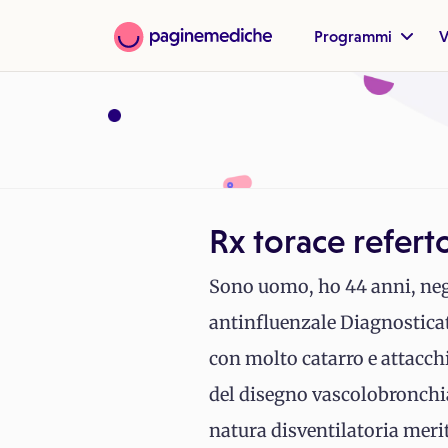
Programmi
V
Rx torace refert
Sono uomo, ho 44 anni, negl
antinfluenzale Diagnosticat
con molto catarro e attacchi
del disegno vascolobronchia
natura disventilatoria merit