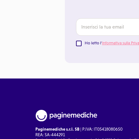
Ho letto l'
Informativa sulla Priv
Paginemediche s.r.l. SB
| P.IVA: IT05418080650
REA: SA-444291