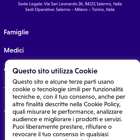
Sede Legale: Via San Leonardo 26, 84131 Salerno, Italia
Sedi Operative: Salerno – Milano – Torino, Italia
Famiglie
Medici
About
Questo sito utilizza Cookie
Questo sito e alcune terze parti usano
cookie o tecnologie simili per funzionalità
tecniche e, con il tuo consenso, anche per
Le informazioni proposte in questo sito non sono un consulto medico.
altre finalità descritte nella Cookie Policy,
In nessun caso, queste informazioni sostituiscono un consulto, una
quali misurare le performance, analizzare
visita o una diagnosi formulata dal medico. Non si devono considerare
le informazioni disponibili come suggerimenti per la formulazione di
audience e migliorare i prodotti e servizi.
una diagnosi, la determinazione di un trattamento o l'assunzione o
Puoi liberamente prestare, rifiutare o
sospensione di un farmaco senza prima consultare un medico di
medicina generale o uno specialista.
revocare il tuo consenso in qualsiasi