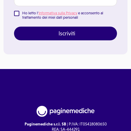
Ho letto l'
Informativa sulla Privacy
e acconsento al
trattamento dei miei dati personali
Iscriviti
Paginemediche s.r.l. SB
| P.IVA: IT05418080650
REA: SA-444291