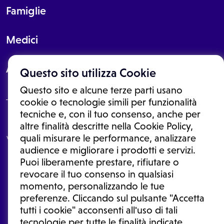
Famiglie
Medici
About
Questo sito utilizza Cookie
Questo sito e alcune terze parti usano
cookie o tecnologie simili per funzionalità
tecniche e, con il tuo consenso, anche per
Le informazioni proposte in questo sito non sono un consulto medico.
altre finalità descritte nella Cookie Policy,
In nessun caso, queste informazioni sostituiscono un consulto, una
quali misurare le performance, analizzare
visita o una diagnosi formulata dal medico. Non si devono considerare
le informazioni disponibili come suggerimenti per la formulazione di
audience e migliorare i prodotti e servizi.
una diagnosi, la determinazione di un trattamento o l'assunzione o
Puoi liberamente prestare, rifiutare o
sospensione di un farmaco senza prima consultare un medico di
medicina generale o uno specialista.
revocare il tuo consenso in qualsiasi
momento, personalizzando le tue
Condizioni di utilizzo
|
Privacy Policy
|
Gestione cookie
Ⓒ 2026 | Tutti i diritti riservati.
preferenze. Cliccando sul pulsante "Accetta
tutti i cookie" acconsenti all'uso di tali
tecnologie per tutte le finalità indicate.