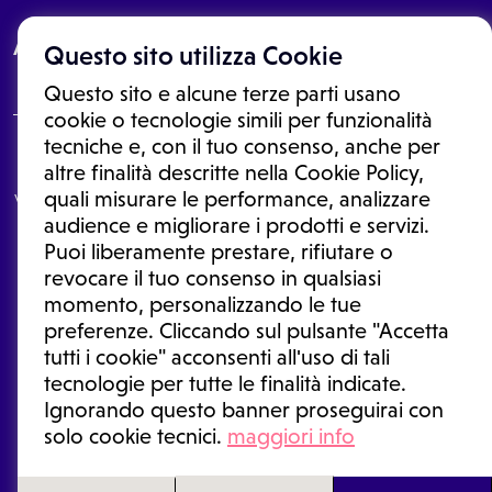
About
Questo sito utilizza Cookie
Questo sito e alcune terze parti usano
cookie o tecnologie simili per funzionalità
tecniche e, con il tuo consenso, anche per
Le informazioni proposte in questo sito non sono un consulto medico.
altre finalità descritte nella Cookie Policy,
In nessun caso, queste informazioni sostituiscono un consulto, una
quali misurare le performance, analizzare
visita o una diagnosi formulata dal medico. Non si devono considerare
le informazioni disponibili come suggerimenti per la formulazione di
audience e migliorare i prodotti e servizi.
una diagnosi, la determinazione di un trattamento o l'assunzione o
Puoi liberamente prestare, rifiutare o
sospensione di un farmaco senza prima consultare un medico di
medicina generale o uno specialista.
revocare il tuo consenso in qualsiasi
momento, personalizzando le tue
Condizioni di utilizzo
|
Privacy Policy
|
Gestione cookie
Ⓒ 2025 | Tutti i diritti riservati.
preferenze. Cliccando sul pulsante "Accetta
tutti i cookie" acconsenti all'uso di tali
tecnologie per tutte le finalità indicate.
Ignorando questo banner proseguirai con
solo cookie tecnici.
maggiori info