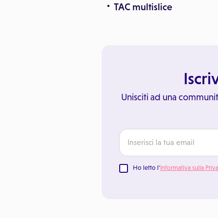
TAC multislice
Iscri
Unisciti ad una communit
Ho letto l'
Informativa sulla Priv