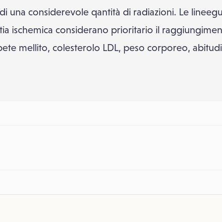
i una considerevole qantità di radiazioni. Le lineeg
ia ischemica considerano prioritario il raggiungimento
bete mellito, colesterolo LDL, peso corporeo, abitud
.