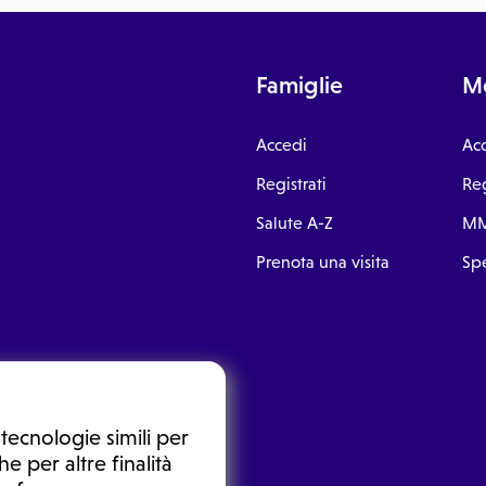
Famiglie
Me
Accedi
Ac
Registrati
Reg
Salute A-Z
MM
Prenota una visita
Spe
tecnologie simili per
e per altre finalità