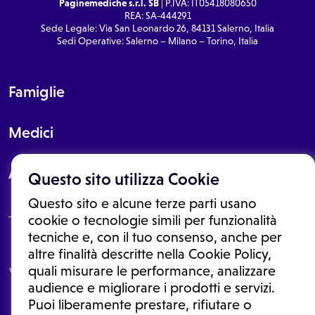
Paginemediche s.r.l. SB
| P.IVA: IT05418080650
REA: SA-444291
Sede Legale: Via San Leonardo 26, 84131 Salerno, Italia
Sedi Operative: Salerno – Milano – Torino, Italia
Famiglie
Medici
About
Questo sito utilizza Cookie
Questo sito e alcune terze parti usano
cookie o tecnologie simili per funzionalità
tecniche e, con il tuo consenso, anche per
Le informazioni proposte in questo sito non sono un consulto medico.
altre finalità descritte nella Cookie Policy,
In nessun caso, queste informazioni sostituiscono un consulto, una
quali misurare le performance, analizzare
visita o una diagnosi formulata dal medico. Non si devono considerare
le informazioni disponibili come suggerimenti per la formulazione di
audience e migliorare i prodotti e servizi.
una diagnosi, la determinazione di un trattamento o l'assunzione o
Puoi liberamente prestare, rifiutare o
sospensione di un farmaco senza prima consultare un medico di