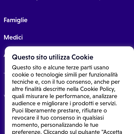
Famiglie
Medici
About
Questo sito utilizza Cookie
Questo sito e alcune terze parti usano
cookie o tecnologie simili per funzionalità
tecniche e, con il tuo consenso, anche per
Le informazioni proposte in questo sito non sono un consulto medico.
altre finalità descritte nella Cookie Policy,
In nessun caso, queste informazioni sostituiscono un consulto, una
quali misurare le performance, analizzare
visita o una diagnosi formulata dal medico. Non si devono considerare
le informazioni disponibili come suggerimenti per la formulazione di
audience e migliorare i prodotti e servizi.
una diagnosi, la determinazione di un trattamento o l'assunzione o
Puoi liberamente prestare, rifiutare o
sospensione di un farmaco senza prima consultare un medico di
medicina generale o uno specialista.
revocare il tuo consenso in qualsiasi
momento, personalizzando le tue
Condizioni di utilizzo
|
Privacy Policy
|
Gestione cookie
Ⓒ 2026 | Tutti i diritti riservati.
preferenze. Cliccando sul pulsante "Accetta