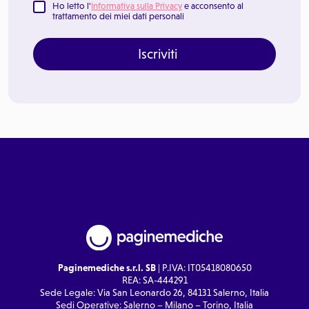
Ho letto l'
Informativa sulla Privacy
e acconsento al
trattamento dei miei dati personali
Iscriviti
Paginemediche s.r.l. SB
| P.IVA: IT05418080650
REA: SA-444291
Sede Legale: Via San Leonardo 26, 84131 Salerno, Italia
Sedi Operative: Salerno – Milano – Torino, Italia