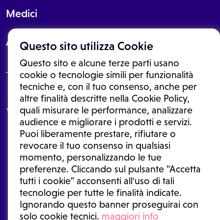
Medici
About
Questo sito utilizza Cookie
Questo sito e alcune terze parti usano
cookie o tecnologie simili per funzionalità
tecniche e, con il tuo consenso, anche per
Le informazioni proposte in questo sito non sono un consulto medico.
altre finalità descritte nella Cookie Policy,
In nessun caso, queste informazioni sostituiscono un consulto, una
quali misurare le performance, analizzare
visita o una diagnosi formulata dal medico. Non si devono considerare
le informazioni disponibili come suggerimenti per la formulazione di
audience e migliorare i prodotti e servizi.
una diagnosi, la determinazione di un trattamento o l'assunzione o
Puoi liberamente prestare, rifiutare o
sospensione di un farmaco senza prima consultare un medico di
medicina generale o uno specialista.
revocare il tuo consenso in qualsiasi
momento, personalizzando le tue
Condizioni di utilizzo
|
Privacy Policy
|
Gestione cookie
Ⓒ 2026 | Tutti i diritti riservati.
preferenze. Cliccando sul pulsante "Accetta
tutti i cookie" acconsenti all'uso di tali
tecnologie per tutte le finalità indicate.
Ignorando questo banner proseguirai con
solo cookie tecnici.
maggiori info